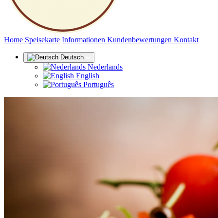
(aktuell)
Home
Speisekarte
Informationen
Kundenbewertungen
Kontakt
Deutsch
Nederlands
English
Português